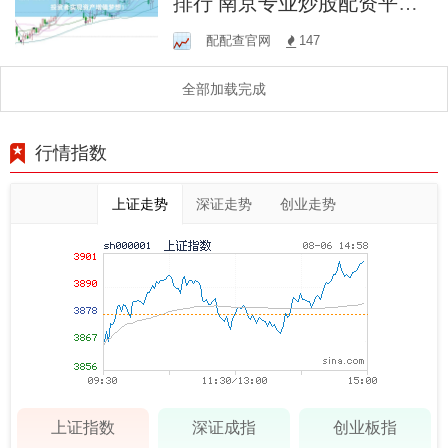
排行 南京专业炒股配资平
台，助力投资者实现资产增
配配查官网
147
值梦想！
全部加载完成
行情指数
上证走势
深证走势
创业走势
上证指数
深证成指
创业板指