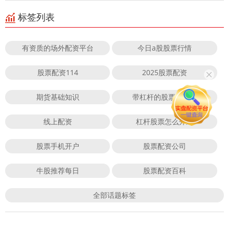
标签列表
有资质的场外配资平台
今日a股股票行情
股票配资114
2025股票配资
期货基础知识
带杠杆的股票有哪些
线上配资
杠杆股票怎么开通
股票手机开户
股票配资公司
牛股推荐每日
股票配资百科
全部话题标签