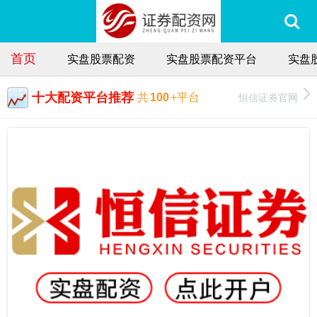
首页
实盘股票配资
实盘股票配资平台
实盘
十大配资平台推荐
恒信证券官网
共
100
+平台