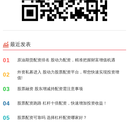
最近发表
01
原油期货配资排名 股动力配资，精准把握财富增值机遇
外资私募进入 股动力股票配资平台，帮您快速实现投资增
02
值!
03
股票融资 股东增减持配资需注意事项
04
股票配资跑路 杠杆十倍配资，快速增加投资收益！
05
股票配资可靠吗 选择杠杆配资哪家好？