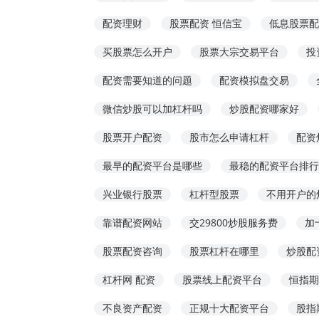
配资理财
股票配资 恒信宝
低息股票配
买股票怎么开户
股票大宗交易平台
投
配资需要知道的问题
配资模拟盘交易
微信炒股可以加杠杆吗
炒股配资哪家好
股票开户配资
股市怎么申请杠杆
配资
最早的配资平台是哪些
最稳的配资平台排行
兴业银行股票
杠杆型股票
不用开户的
靠谱配资网站
交29800炒股服务费
加
股票配资咨询
股票杠杆在哪里
炒股配
杠杆网 配资
股票线上配资平台
恒指期
不良资产配资
正规十大配资平台
股指