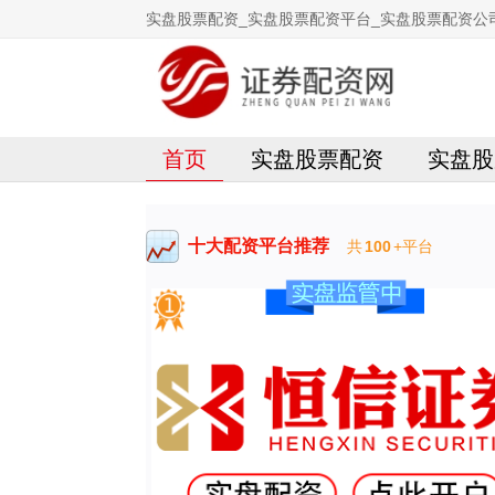
实盘股票配资_实盘股票配资平台_实盘股票配资公
首页
实盘股票配资
实盘股
十大配资平台推荐
共
100
+平台