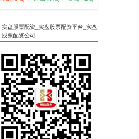
实盘股票配资_实盘股票配资平台_实盘
股票配资公司