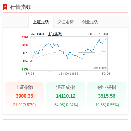
行情指数
上证走势
深证走势
创业走势
上证指数
深证成指
创业板指
3900.35
14110.12
3515.56
21.92
(0.57%)
-34.08
(-0.24%)
-19.58
(-0.55%)