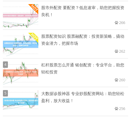
股市外配资 要配资？低息速审，助您把握投资
良机！
266
股票配资知识 股票融配资：投资新策略，撬动
资金潜力，把握市场
262
4
杠杆股票怎么开通 铭创配资：专业平台，助您
轻松投资
260
5
大数据诊股神器 专业炒股配资网站：助您轻松
盈利，放大收益！
256