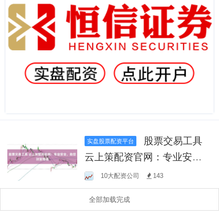
股票交易工具
实盘股票配资平台
云上策配资官网：专业安
全，助您财富增值
10大配资公司
143
全部加载完成