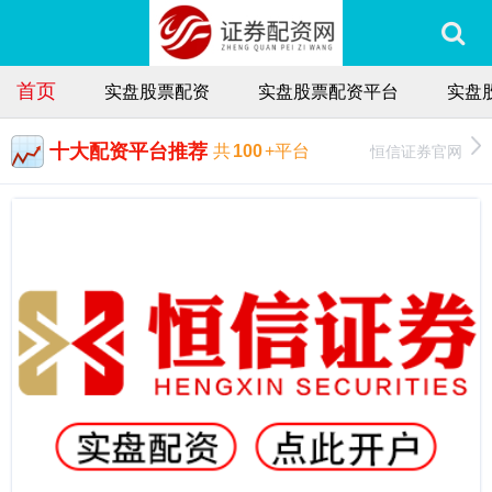
首页
实盘股票配资
实盘股票配资平台
实盘
十大配资平台推荐
恒信证券官网
共
100
+平台