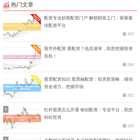
热门文章
配资专业炒股配资门户 解锁财富之门：探索最
佳配资平台
305
股市外配资 要配资？低息速审，助您把握投资
良机！
266
股票配资知识 股票融配资：投资新策略，撬动
资金潜力，把握市场
262
4
杠杆股票怎么开通 铭创配资：专业平台，助您
轻松投资
260
5