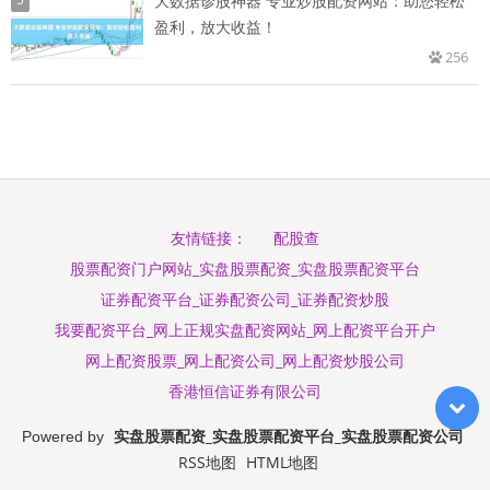
大数据诊股神器 专业炒股配资网站：助您轻松
盈利，放大收益！
256
配股查
友情链接：
股票配资门户网站_实盘股票配资_实盘股票配资平台
证券配资平台_证券配资公司_证券配资炒股
我要配资平台_网上正规实盘配资网站_网上配资平台开户
网上配资股票_网上配资公司_网上配资炒股公司
香港恒信证券有限公司
实盘股票配资_实盘股票配资平台_实盘股票配资公司
Powered by
RSS地图
HTML地图