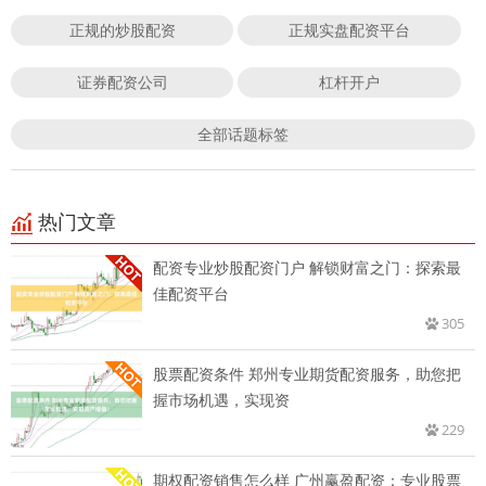
正规的炒股配资
正规实盘配资平台
证券配资公司
杠杆开户
全部话题标签
热门文章
配资专业炒股配资门户 解锁财富之门：探索最
佳配资平台
305
股票配资条件 郑州专业期货配资服务，助您把
握市场机遇，实现资
229
期权配资销售怎么样 广州赢盈配资：专业股票