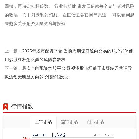
回撤，再决定杠杆倍数。 行业长期健 康发展依赖每个参与者对风险
的敬畏，而非对暴利的幻想。在恒信证券官网等渠道 ，可以看到越
来越多关于配资风险教育与投资
2025年股市配资平台 当前周期偏好逆向交易的账户群体使
上一篇：
用炒股杠杆怎么弄的风险参数校
最安全的配资炒股平台 透视港股市场处于市场缺乏共识导
下一篇：
致波动无明显方向的阶段阶段炒股
行情指数
上证走势
深证走势
创业走势