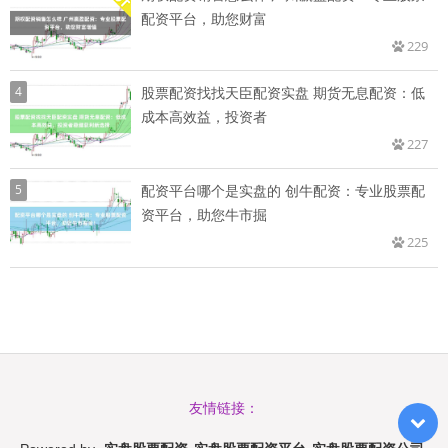
配资平台，助您财富
229
4
股票配资找找天臣配资实盘 期货无息配资：低
成本高效益，投资者
227
5
配资平台哪个是实盘的 创牛配资：专业股票配
资平台，助您牛市掘
225
友情链接：