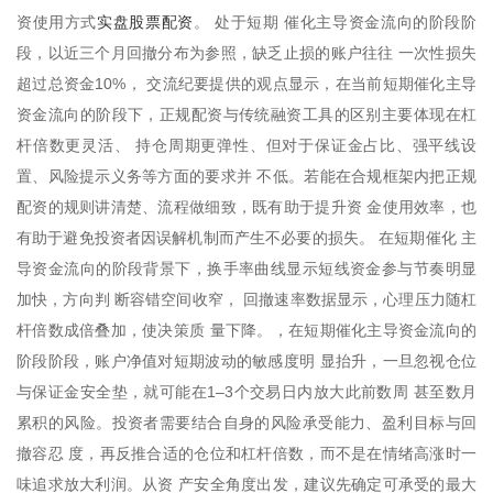
实盘股票配资
资使用方式
。 处于短期 催化主导资金流向的阶段阶
段，以近三个月回撤分布为参照，缺乏止损的账户往往 一次性损失
超过总资金10%， 交流纪要提供的观点显示，在当前短期催化主导
资金流向的阶段下，正规配资与传统融资工具的区别主要体现在杠
杆倍数更灵活、 持仓周期更弹性、但对于保证金占比、强平线设
置、风险提示义务等方面的要求并 不低。若能在合规框架内把正规
配资的规则讲清楚、流程做细致，既有助于提升资 金使用效率，也
有助于避免投资者因误解机制而产生不必要的损失。 在短期催化 主
导资金流向的阶段背景下，换手率曲线显示短线资金参与节奏明显
加快，方向判 断容错空间收窄， 回撤速率数据显示，心理压力随杠
杆倍数成倍叠加，使决策质 量下降。，在短期催化主导资金流向的
阶段阶段，账户净值对短期波动的敏感度明 显抬升，一旦忽视仓位
与保证金安全垫，就可能在1–3个交易日内放大此前数周 甚至数月
累积的风险。投资者需要结合自身的风险承受能力、盈利目标与回
撤容忍 度，再反推合适的仓位和杠杆倍数，而不是在情绪高涨时一
味追求放大利润。从资 产安全角度出发，建议先确定可承受的最大