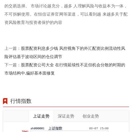
的交易选择。 市场讨论越充分，越多 人理解风险与收益本为一体，
不可拆解使用。在恒信证券官网等渠道，可以看到越 来越多关于配
资风险教育与投资者保护的内容
股票配资利息多少钱 风控视角下的外汇配资比例流动性风
上一篇：
险评估基于波动区间的仓位调节
股票配资公司大全 在行情延续性不足但机会分散的时期的
下一篇：
市场结构中,偏好基本面修复
行情指数
上证走势
深证走势
创业走势