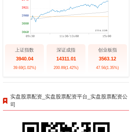
上证指数
深证成指
创业板指
3940.04
14311.01
3563.12
39.69
(1.02%)
200.89
(1.42%)
47.56
(1.35%)
实盘股票配资_实盘股票配资平台_实盘股票配资公
司