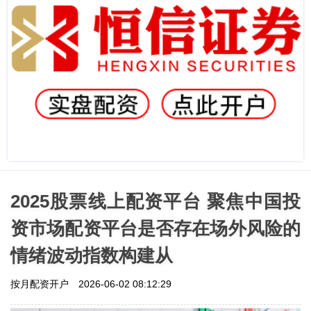
2025股票线上配资平台 聚焦中国投
资市场配资平台是否存在场外风险的
情绪波动指数构建从
按月配资开户
2026-06-02 08:12:29