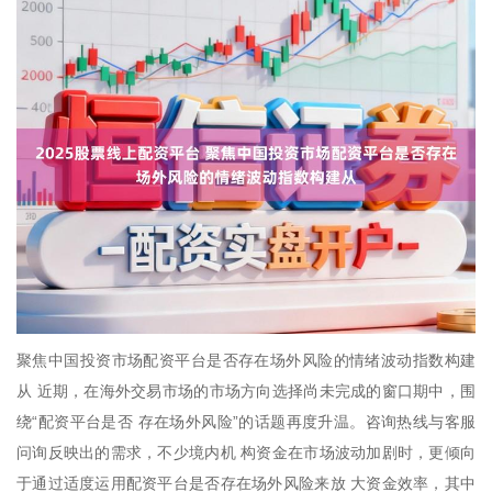
聚焦中国投资市场配资平台是否存在场外风险的情绪波动指数构建
从 近期，在海外交易市场的市场方向选择尚未完成的窗口期中，围
绕“配资平台是否 存在场外风险”的话题再度升温。咨询热线与客服
问询反映出的需求，不少境内机 构资金在市场波动加剧时，更倾向
于通过适度运用配资平台是否存在场外风险来放 大资金效率，其中